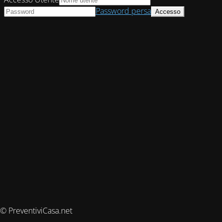
Password persa
© PreventiviCasa.net