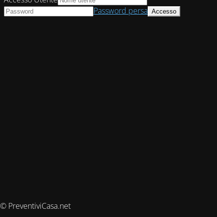
Password persa
© PreventiviCasa.net