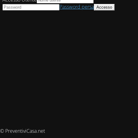
Password persa
© PreventiviCasa.net